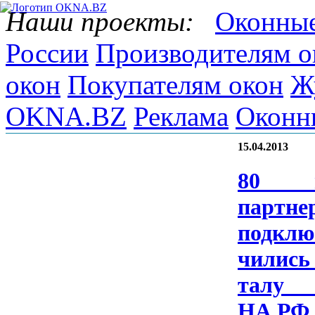
Наши проекты:
Оконные
России
Производителям о
окон
Покупателям окон
Ж
OKNA.BZ
Реклама
Оконн
15.04.2013
80 н
парт­не­
подк­лю
чились 
та­л
НА.Р