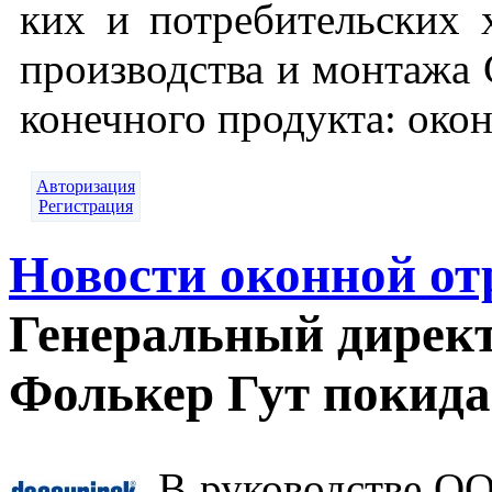
ких и пот­ре­битель­ских х
про­из­водс­тва и мон­та­жа
ко­неч­но­го про­дук­та: око
Авторизация
Регистрация
Новости оконной от
Генеральный директ
Фолькер Гут покид
В руководстве О