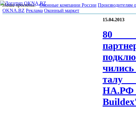
Наши проекты:
Оконные компании России
Производителям 
OKNA.BZ
Реклама
Оконный маркет
15.04.2013
80 н
парт­не­
подк­лю
чились 
та­л
НА.Р
Bu­il­de