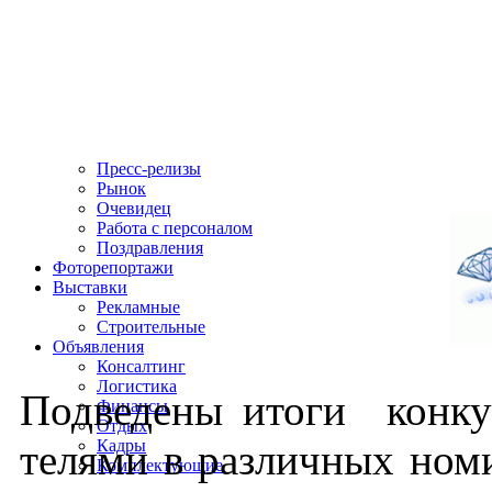
Пресс-релизы
Рынок
Очевидец
Работа с персоналом
Поздравления
Фоторепортажи
Выставки
Рекламные
Строительные
Объявления
Консалтинг
Логистика
Под­ве­дены ито­ги кон­к
Финансы
Отдых
теля­ми в раз­личных но­ми
Кадры
Комплектующие