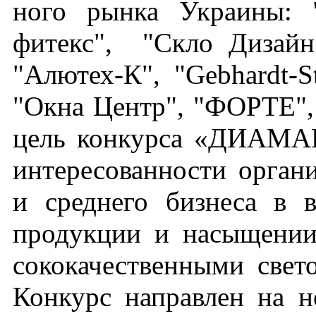
но­го рын­ка Ук­ра­ины:
фитекс", "Скло Ди­зайн
"Алю­тех-К", "Geb­hardt-
"Ок­на Центр", "ФОР­ТЕ", 
цель кон­курса «ДИ­АМАНТ
ин­те­ресо­ван­ности ор­га­
и сред­не­го биз­не­са в в
про­дук­ции и на­сыще­нии
соко­качест­вен­ны­ми све­т
Кон­курс нап­равлен на не