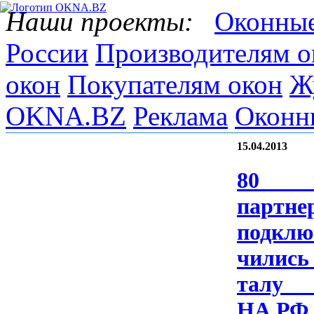
Наши проекты:
Оконные
России
Производителям о
окон
Покупателям окон
Ж
OKNA.BZ
Реклама
Оконн
15.04.2013
80 н
парт­не­
подк­лю
чились 
та­л
НА.Р