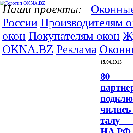
Наши проекты:
Оконные
России
Производителям о
окон
Покупателям окон
Ж
OKNA.BZ
Реклама
Оконн
15.04.2013
80 н
парт­не­
подк­лю
чились 
та­л
НА.Р