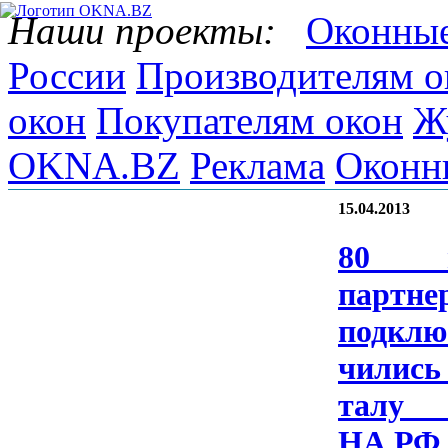
Наши проекты:
Оконные
России
Производителям о
окон
Покупателям окон
Ж
OKNA.BZ
Реклама
Оконн
15.04.2013
80 н
парт­не­
подк­лю
чились 
та­л
НА.Р