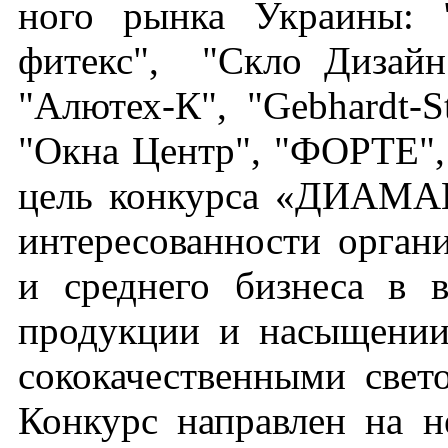
но­го рын­ка Ук­ра­ины:
фитекс", "Скло Ди­зайн
"Алю­тех-К", "Geb­hardt-
"Ок­на Центр", "ФОР­ТЕ", 
цель кон­курса «ДИ­АМАНТ
ин­те­ресо­ван­ности ор­га­
и сред­не­го биз­не­са в в
про­дук­ции и на­сыще­нии
соко­качест­вен­ны­ми све­т
Кон­курс нап­равлен на не