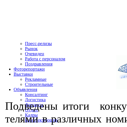
Пресс-релизы
Рынок
Очевидец
Работа с персоналом
Поздравления
Фоторепортажи
Выставки
Рекламные
Строительные
Объявления
Консалтинг
Логистика
Под­ве­дены ито­ги кон­к
Финансы
Отдых
теля­ми в раз­личных но­ми
Кадры
Комплектующие