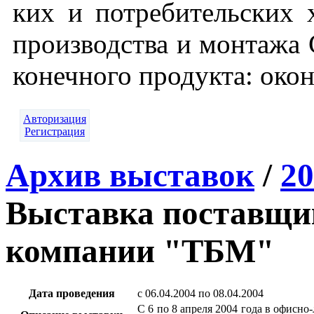
ких и пот­ре­битель­ских х
про­из­водс­тва и мон­та­жа
ко­неч­но­го про­дук­та: око
Авторизация
Регистрация
Архив выставок
/
20
Выставка поставщи
компании "ТБМ"
Дата проведения
c 06.04.2004 по 08.04.2004
С 6 по 8 апреля 2004 года в офис