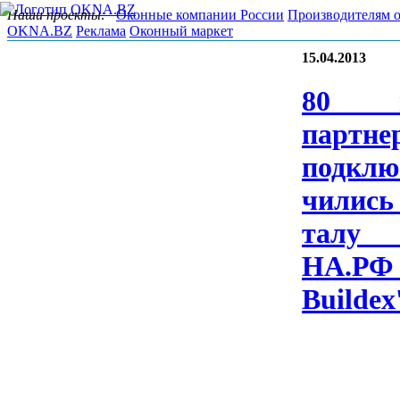
Наши проекты:
Оконные компании России
Производителям 
OKNA.BZ
Реклама
Оконный маркет
15.04.2013
80 н
парт­не­
подк­лю
чились 
та­л
НА.Р
Bu­il­de