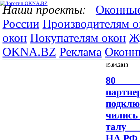
Наши проекты:
Оконные
России
Производителям о
окон
Покупателям окон
Ж
OKNA.BZ
Реклама
Оконн
15.04.2013
80 н
парт­не­
подк­лю
чились 
та­л
НА.Р